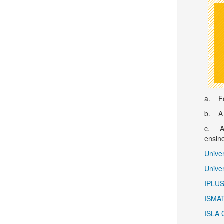
a. Fo
b. A 
c. An
ensin
Unive
Unive
IPLU
ISMA
ISLA 