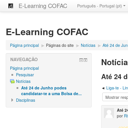
E-Learning COFAC
Português - Portugal ‎(pt)‎
E-Learning COFAC
Página principal
▶︎
Páginas do site
▶︎
Notícias
▶︎
Até 24 de Jun
Notíci
NAVEGAÇÃO
Página principal
Até 24 
Pesquisar
Notícias
Até 24 de Junho podes
Liga-te - L
candidatar-te a uma Bolsa de...
Disciplinas
Até 2
por
Ri