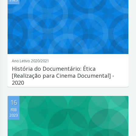
Ano Letivo 2020/2021
História do Documentário: Ética
[Realização para Cinema Documental] -
2020
Escreva aqui um parágrafo que explique de forma concisa e
interessante o que est...
16
FEB
2023