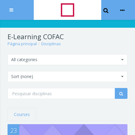
Toggle Sear
Expandir
Ir para o conteúdo principal
E-Learning COFAC
Página principal
Disciplinas
All categories
Sort (none)
Courses
23