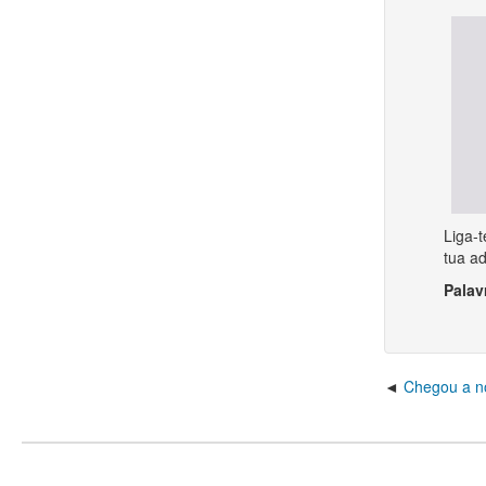
Liga-
tua a
Palav
Chegou a no