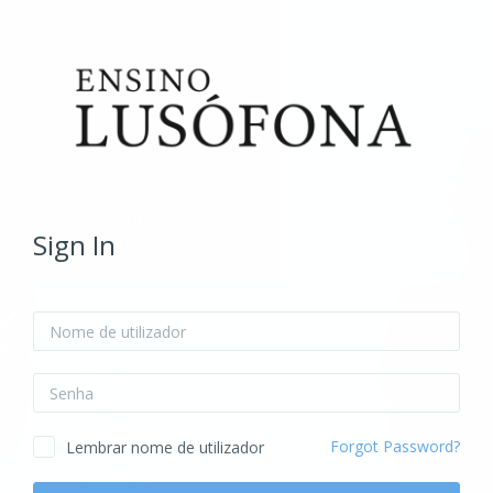
Ir para o conteúdo principal
Moodle
Sign In
3.6.10
Uma
nova
Nome de utilizador
versão
do
Moodle,
Senha
mais
amigável
Forgot Password?
Lembrar nome de utilizador
e
moderna