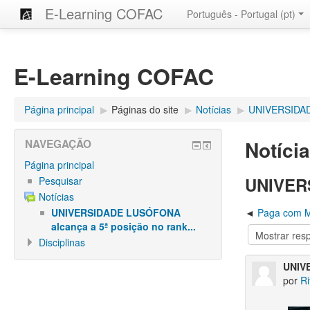
E-Learning COFAC
Português - Portugal ‎(pt)‎
E-Learning COFAC
Página principal
▶︎
Páginas do site
▶︎
Notícias
▶︎
UNIVERSIDADE
Notíci
NAVEGAÇÃO
Página principal
UNIVERS
Pesquisar
Notícias
UNIVERSIDADE LUSÓFONA
Paga com M
alcança a 5ª posição no rank...
Disciplinas
UNIVE
por
Ri