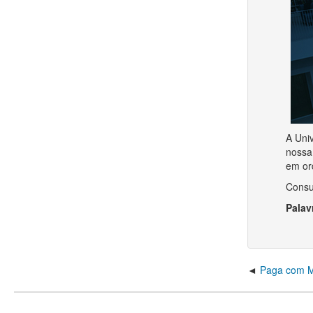
A Uni
nossa
em or
Consu
Palav
Paga com M