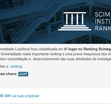
versidade Lusófona ficou classificada em
5º lugar no Ranking Scima
 Universidade neste importante ranking e uma prova inequívoca dos ót
dem consolidação e desenvolvimento das suas atividades de investig
ltar o
ranking
ras-chave:
ULHT
B WAY as tuas propinas!