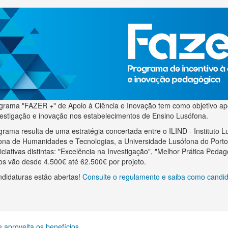
grama "FAZER +" de Apoio à Ciência e Inovação tem como objetivo apo
vestigação e inovação nos estabelecimentos de Ensino Lusófona.
grama resulta de uma estratégia concertada entre o ILIND - Instituto 
ona de Humanidades e Tecnologias, a Universidade Lusófona do Porto 
niciativas distintas: "Excelência na Investigação", "Melhor Prática Ped
os vão desde 4.500€ até 62.500€ por projeto.
ndidaturas estão abertas!
Consulte o regulamento e saiba como candid
 aproveita os benefícios