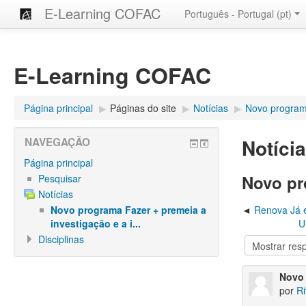
E-Learning COFAC
Português - Portugal ‎(pt)‎
E-Learning COFAC
Página principal
▶︎
Páginas do site
▶︎
Notícias
▶︎
Novo programa
Notíci
NAVEGAÇÃO
Página principal
Novo pr
Pesquisar
Notícias
Novo programa Fazer + premeia a
Renova Já e
investigação e a i...
U
Disciplinas
Novo 
por
Ri