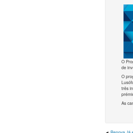
O Pro
de in
O pro
Lusóf
três i
prémi
As ca
Renova Já e