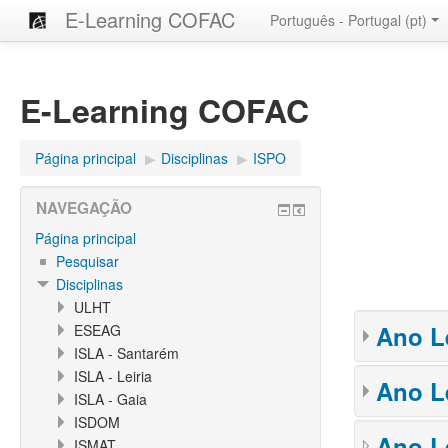
E-Learning COFAC
Português - Portugal ‎(pt)‎
E-Learning COFAC
Página principal
▶︎
Disciplinas
▶︎
ISPO
NAVEGAÇÃO
Página principal
Pesquisar
Disciplinas
ULHT
Ano L
ESEAG
ISLA - Santarém
ISLA - Leiria
Ano L
ISLA - Gaia
ISDOM
Ano L
ISMAT